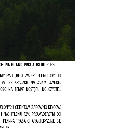
, NA GRAND PRIX AUSTRII 2026.
MY BWT. „BEST WATER TECHNOLOGY” TO
Y W 122 KRAJACH NA CAŁYM ŚWIECIE.
OŚĆ NA TEMAT DOSTĘPU DO CZYSTEJ,
UBIONYCH OBIEKTÓW ZARÓWNO KIBICÓW,
W I NACHYLENIU 12% PROWADZĄCYM DO
I PŁYNNA TRASA CHARAKTERYZUJE SIĘ
INUTĘ.