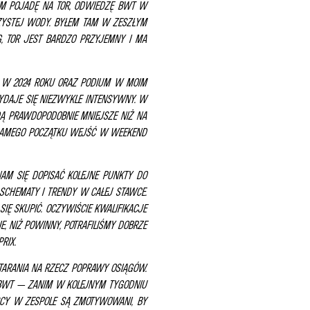
IM POJADĘ NA TOR, ODWIEDZĘ BWT W
CZYSTEJ WODY. BYŁEM TAM W ZESZŁYM
G, TOR JEST BARDZO PRZYJEMNY I MA
 W 2024 ROKU ORAZ PODIUM W MOIM
YDAJE SIĘ NIEZWYKLE INTENSYWNY. W
Ą PRAWDOPODOBNIE MNIEJSZE NIŻ NA
D SAMEGO POCZĄTKU WEJŚĆ W WEEKEND
NAM SIĘ DOPISAĆ KOLEJNE PUNKTY DO
SCHEMATY I TRENDY W CAŁEJ STAWCE.
SIĘ SKUPIĆ.
OCZYWIŚCIE KWALIFIKACJE
, NIŻ POWINNY, POTRAFILIŚMY DOBRZE
RIX.
ARANIA NA RZECZ POPRAWY OSIĄGÓW.
 BWT — ZANIM W KOLEJNYM TYGODNIU
SCY W ZESPOLE SĄ ZMOTYWOWANI, BY