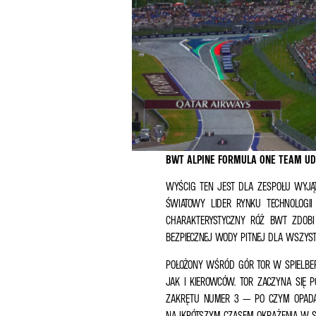
BWT ALPINE FORMULA ONE TEAM UDA
WYŚCIG TEN JEST DLA ZESPOŁU WYJĄT
ŚWIATOWY LIDER RYNKU TECHNOLOGII
CHARAKTERYSTYCZNY RÓŻ BWT ZDOBI
BEZPIECZNEJ WODY PITNEJ DLA WSZYST
POŁOŻONY WŚRÓD GÓR TOR W SPIELBER
JAK I KIEROWCÓW. TOR ZACZYNA SIĘ
ZAKRĘTU NUMER 3 — PO CZYM OPADA 
NAJKRÓTSZYM CZASEM OKRĄŻENIA W SEZ