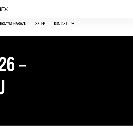
IKTOK
NASZYM GARAŻU
SKLEP
KONTAKT
26 –
U