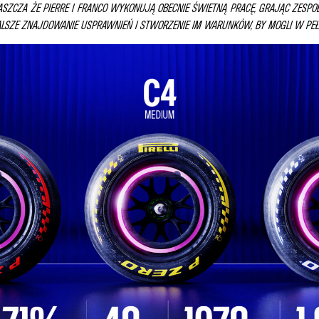
ASZCZA ŻE PIERRE I FRANCO WYKONUJĄ OBECNIE ŚWIETNĄ PRACĘ, GRAJĄC ZESP
DALSZE ZNAJDOWANIE USPRAWNIEŃ I STWORZENIE IM WARUNKÓW, BY MOGLI W PE