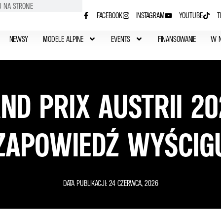
FACEBOOK
INSTAGRAM
YOUTUBE
T
NEWSY
MODELE ALPINE
EVENTS
FINANSOWANIE
W 
ND PRIX AUSTRII 20
ZAPOWIEDŹ WYŚCIG
DATA PUBLIKACJI:
24 CZERWCA, 2026