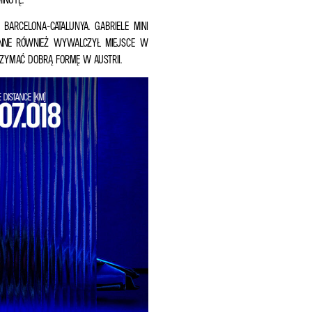
ARCELONA-CATALUNYA. GABRIELE MINI
UNNE RÓWNIEŻ WYWALCZYŁ MIEJSCE W
RZYMAĆ DOBRĄ FORMĘ W AUSTRII.