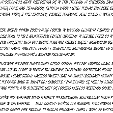
WYŚCIGOWEGO, KTÓRY ROZPOCZYNA SIĘ W TYM TYGODNIU W SPIELBERGU.
ZAN
OWITĄ PRACĘ NAD TECHNOLOGIĄ FILTRACJI WODY I LEPIEJ POZNAĆ ZNACZENIE 
 ŚWIATA, KTÓRĄ Z PRZYJEMNOŚCIĄ ZOBACZĘ PONOWNIE.
JEŚLI CHODZI O WYŚCI
KCESY, MIĘDZY INNYMI ZDOBYWAJĄC PODIUM W WYŚCIGU GŁÓWNYM FORMUŁY 2
 2022 ROKU.
TO TOR Z NAJKRÓTSZYM CZASEM OKRĄŻENIA W SEZONIE, PRZEZ CO W
ZYM OKRĄŻENIU MUSI BYĆ MOCNE, PONIEWAŻ RÓŻNICE MIĘDZY KIEROWCAMI BĘD
ELIBYŚMY NADAL WALCZYĆ O PUNKTY I, BARDZIEJ NIŻ KIEDYKOLWIEK, MUSIMY O
SKUTECZNIE RYWALIZOWAĆ Z NASZYMI PRZECIWNIKAMI
”.
TENSYWNY POCZĄTEK EUROPEJSKIEJ CZĘŚCI SEZONU, PODCZAS KTÓREGO UDAŁO 
EŚMY JUŻ NA DOBRE W TRAKCIE TEJ KAMPANII, ZACZYNAMY DOSTRZEGAĆ PEWNE 
SĄ MOCNE I SŁABE STRONY NASZEGO PAKIETU ORAZ NA JAKICH OBSZARACH MUSIMY 
 POPRAWIĆ. MIMO TO, NAWET GDY SAMOCHODY ZNAJDOWAŁY SIĘ NIŻEJ NA STARCIE
YWAĆ PUNKTY, A TO OSTATECZNIE LICZY SIĘ PODCZAS KAŻDEGO WEEKENDU GRAND P
CIGÓW PRZYWIEZIEMY NOWE ELEMENTY DO SAMOCHODU, KONTYNUUJĄC NASZE ST
USTRIĘ W TEN WEEKEND — NASZ DOMOWY WYŚCIG DLA PARTNERA TYTULARNEGO
DOMOWE GRAND PRIX ENSTONE.
TO BARDZO PRACOWITY OKRES I WIEM, ŻE WSZY