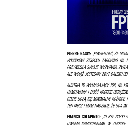
PIERRE GASLY:
„
POWIEDZIEĆ, ŻE OST
WYSIŁKÓW ZESPOŁU ZARÓWNO NA TO
PRZYNIOSŁA SWOJE WYZWANIA, ZWŁAS
ALE WCIĄŻ JESTEŚMY ZBYT DALEKO OD
AUSTRIA TO WYMAGAJĄCY TOR, NA KT
HAMOWANIA I DOŚĆ KRÓTKIE OKRĄŻENI
GDZIE LICZĄ SIĘ MINIMALNE RÓŻNICE.
TEN MECZ I MAM NADZIEJĘ, ŻE UDA I
FRANCO COLAPINTO:
„
TO BYŁ POZYT
DWOMA SAMOCHODAMI. W ZESPOLE P