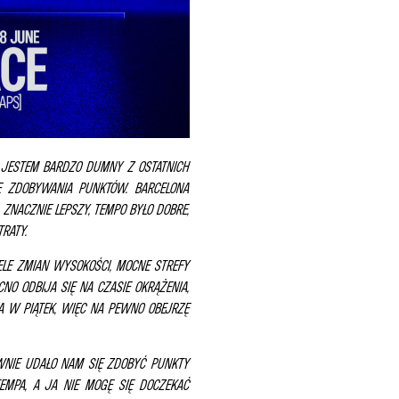
! JESTEM BARDZO DUMNY Z OSTATNICH
Ę ZDOBYWANIA PUNKTÓW. BARCELONA
NACZNIE LEPSZY, TEMPO BYŁO DOBRE,
RATY.
ELE ZMIAN WYSOKOŚCI, MOCNE STREFY
NO ODBIJA SIĘ NA CZASIE OKRĄŻENIA,
A W PIĄTEK, WIĘC NA PEWNO OBEJRZĘ
WNIE UDAŁO NAM SIĘ ZDOBYĆ PUNKTY
MPA, A JA NIE MOGĘ SIĘ DOCZEKAĆ