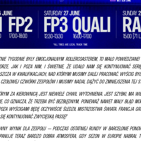
ATNIE TYGODNIE BYŁY EMOCJONALNYM ROLLERCOASTEREM, TO MAŁO POWIEDZIANE
RZE, JAK I POZA NIM, I ŚWIETNIE, ŻE UDAŁO NAM SIĘ KONTYNUOWAĆ SERI
ZCZA W KWALIFIKACJACH, NAD KTÓRYMI MUSIMY DALEJ PRACOWAĆ. WYŚCIG BYŁ Z
 CZOŁOWEJ CZWÓRKI ZESPOŁÓW I MUSIMY NADAL DĄŻYĆ DO ZMNIEJSZENIA TEJ ST
ÓRYM ZA KIEROWNICĄ JEST NIEWIELE CHWIL WYTCHNIENIA. JEST SZYBKI, MA WI
E, CO OZNACZA, ŻE TRZEBA BYĆ BEZBŁĘDNYM, PONIEWAŻ NAWET MAŁY BŁĄD MOC
POZA WYŚCIGAMI BĘDĘ OCZYWIŚCIE ŚLEDZIŁ MISTRZOSTWA ŚWIATA. FRANCJA GR
M SIĘ KONTYNUOWAĆ ZWYCIĘSKĄ PASSĘ!
”
YWNY WYNIK DLA ZESPOŁU — PODCZAS OSTATNIEJ RUNDY W BARCELONIE PONO
ANUJE TERAZ BARDZO DOBRA ATMOSFERA, GDY SEZON W EUROPIE NABRAŁ TE