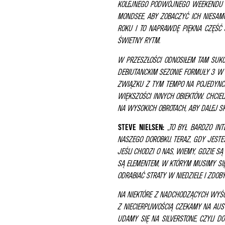
KOLEJNEGO PODWÓJNEGO WEEKENDU 
MONDSEE, ABY ZOBACZYĆ ICH NIESAM
ROKU I TO NAPRAWDĘ PIĘKNA CZĘŚĆ
ŚWIETNY RYTM.
W PRZESZŁOŚCI ODNOSIŁEM TAM SU
DEBIUTANCKIM SEZONIE FORMUŁY 3 W
ZWIĄZKU Z TYM TEMPO NA POJEDYNC
WIĘKSZOŚCI INNYCH OBIEKTÓW. CHCI
NA WYSOKICH OBROTACH, ABY DALEJ 
STEVE NIELSEN:
„
TO BYŁ BARDZO IN
NASZEGO DOROBKU. TERAZ, GDY JEST
JEŚLI CHODZI O NAS, WIEMY, GDZIE 
SĄ ELEMENTEM, W KTÓRYM MUSIMY SIĘ
ODRABIAĆ STRATY W NIEDZIELE I ZDOB
NA NIEKTÓRE Z NADCHODZĄCYCH WYŚ
Z NIECIERPLIWOŚCIĄ CZEKAMY NA A
UDAMY SIĘ NA SILVERSTONE, CZYLI 