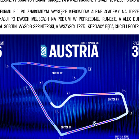
ORMULE 1 PO ZNAKOMITYM WYSTĘPIE KIEROWCÓW ALPINE ACADEMY NA TORZE B
KACJI PO DWÓCH MIEJSCACH NA PODIUM W POPRZEDNIEJ RUNDZIE, A ALEX D
Ł SOBOTNI WYŚCIG SPRINTERSKI, A WSZYSCY TRZEJ KIEROWCY BĘDĄ CHCIELI PODT