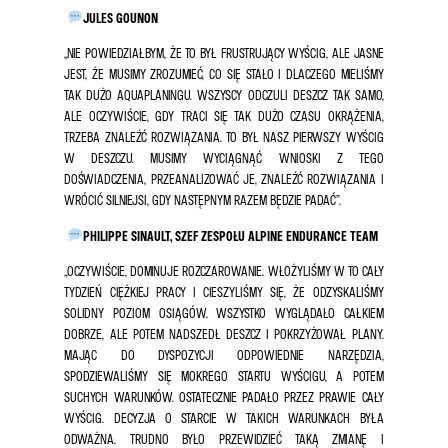
JULES GOUNON
„NIE POWIEDZIAŁBYM, ŻE TO BYŁ FRUSTRUJĄCY WYŚCIG, ALE JASNE
JEST, ŻE MUSIMY ZROZUMIEĆ, CO SIĘ STAŁO I DLACZEGO MIELIŚMY
TAK DUŻO AQUAPLANINGU. WSZYSCY ODCZULI DESZCZ TAK SAMO,
ALE OCZYWIŚCIE, GDY TRACI SIĘ TAK DUŻO CZASU OKRĄŻENIA,
TRZEBA ZNALEŹĆ ROZWIĄZANIA. TO BYŁ NASZ PIERWSZY WYŚCIG
W DESZCZU. MUSIMY WYCIĄGNĄĆ WNIOSKI Z TEGO
DOŚWIADCZENIA, PRZEANALIZOWAĆ JE, ZNALEŹĆ ROZWIĄZANIA I
WRÓCIĆ SILNIEJSI, GDY NASTĘPNYM RAZEM BĘDZIE PADAĆ”.
PHILIPPE SINAULT, SZEF ZESPOŁU ALPINE ENDURANCE TEAM
„OCZYWIŚCIE, DOMINUJE ROZCZAROWANIE. WŁOŻYLIŚMY W TO CAŁY
TYDZIEŃ CIĘŻKIEJ PRACY I CIESZYLIŚMY SIĘ, ŻE ODZYSKALIŚMY
SOLIDNY POZIOM OSIĄGÓW. WSZYSTKO WYGLĄDAŁO CAŁKIEM
DOBRZE, ALE POTEM NADSZEDŁ DESZCZ I POKRZYŻOWAŁ PLANY.
MAJĄC DO DYSPOZYCJI ODPOWIEDNIE NARZĘDZIA,
SPODZIEWALIŚMY SIĘ MOKREGO STARTU WYŚCIGU, A POTEM
SUCHYCH WARUNKÓW. OSTATECZNIE PADAŁO PRZEZ PRAWIE CAŁY
WYŚCIG. DECYZJA O STARCIE W TAKICH WARUNKACH BYŁA
ODWAŻNA. TRUDNO BYŁO PRZEWIDZIEĆ TAKĄ ZMIANĘ I