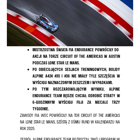
MISTRZOSTWA ŚWIATA FIA ENDURANCE POWRÓCIŁY DO ​​
AKCJI NA TORZE CIRCUIT OF THE AMERICAS W AUSTIN
PODCZAS LONE STAR LE MANS.
PO OBIECUJĄCYCH SESJACH TRENINGOWYCH, BOLIDY
ALPINE A424 #35 I #36 NIE MIAŁY TYLE SZCZĘŚCIA W
WYŚCIGU NAZNACZONYM DESZCZEM I WYPADKAMI.
PO TYM ROZCZAROWUJĄCYM WYNIKU, ALPINE
ENDURANCE TEAM BĘDZIE CHCIAŁ ODROBIĆ STRATY W
6-GODZINNYM WYŚCIGU FUJI ZA NIECAŁE TRZY
TYGODNIE.
ZAWODY FIA WEC POWRÓCIŁY NA TOR CIRCUIT OF THE AMERICAS
NA LONE STAR LE MANS, SZÓSTĄ Z OŚMIU RUND W KALENDARZU NA
ROK 2025.
ZESPÓŁ ALPINE ENDURANCE TEAM ROZPOCZĄŁ SWÓJ PROGRAM W