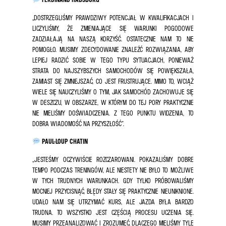
„DOSTRZEGLIŚMY PRAWDZIWY POTENCJAŁ W KWALIFIKACJACH I
LICZYLIŚMY, ŻE ZMIENIAJĄCE SIĘ WARUNKI POGODOWE
ZADZIAŁAJĄ NA NASZĄ KORZYŚĆ. OSTATECZNIE NAM TO NIE
POMOGŁO. MUSIMY ZDECYDOWANIE ZNALEŹĆ ROZWIĄZANIA, ABY
LEPIEJ RADZIĆ SOBIE W TEGO TYPU SYTUACJACH, PONIEWAŻ
STRATA DO NAJSZYBSZYCH SAMOCHODÓW SIĘ POWIĘKSZAŁA,
ZAMIAST SIĘ ZMNIEJSZAĆ, CO JEST FRUSTRUJĄCE. MIMO TO, WCIĄŻ
WIELE SIĘ NAUCZYLIŚMY O TYM, JAK SAMOCHÓD ZACHOWUJE SIĘ
W DESZCZU, W OBSZARZE, W KTÓRYM DO TEJ PORY PRAKTYCZNIE
NIE MIELIŚMY DOŚWIADCZENIA. Z TEGO PUNKTU WIDZENIA, TO
DOBRA WIADOMOŚĆ NA PRZYSZŁOŚĆ”.
PAUL-LOUP CHATIN
„JESTEŚMY OCZYWIŚCIE ROZCZAROWANI. POKAZALIŚMY DOBRE
TEMPO PODCZAS TRENINGÓW, ALE NIESTETY NIE BYŁO TO MOŻLIWE
W TYCH TRUDNYCH WARUNKACH. GDY TYLKO PRÓBOWALIŚMY
MOCNIEJ PRZYCISNĄĆ, BŁĘDY STAŁY SIĘ PRAKTYCZNIE NIEUNIKNIONE.
UDAŁO NAM SIĘ UTRZYMAĆ KURS, ALE JAZDA BYŁA BARDZO
TRUDNA. TO WSZYSTKO JEST CZĘŚCIĄ PROCESU UCZENIA SIĘ.
MUSIMY PRZEANALIZOWAĆ I ZROZUMIEĆ, DLACZEGO MIELIŚMY TYLE