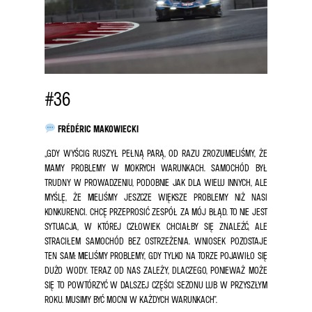
#36
FRÉDÉRIC MAKOWIECKI
„GDY WYŚCIG RUSZYŁ PEŁNĄ PARĄ, OD RAZU ZROZUMIELIŚMY, ŻE
MAMY PROBLEMY W MOKRYCH WARUNKACH. SAMOCHÓD BYŁ
TRUDNY W PROWADZENIU, PODOBNIE JAK DLA WIELU INNYCH, ALE
MYŚLĘ, ŻE MIELIŚMY JESZCZE WIĘKSZE PROBLEMY NIŻ NASI
KONKURENCI. CHCĘ PRZEPROSIĆ ZESPÓŁ ZA MÓJ BŁĄD. TO NIE JEST
SYTUACJA, W KTÓREJ CZŁOWIEK CHCIAŁBY SIĘ ZNALEŹĆ, ALE
STRACIŁEM SAMOCHÓD BEZ OSTRZEŻENIA. WNIOSEK POZOSTAJE
TEN SAM: MIELIŚMY PROBLEMY, GDY TYLKO NA TORZE POJAWIŁO SIĘ
DUŻO WODY. TERAZ OD NAS ZALEŻY, DLACZEGO, PONIEWAŻ MOŻE
SIĘ TO POWTÓRZYĆ W DALSZEJ CZĘŚCI SEZONU LUB W PRZYSZŁYM
ROKU. MUSIMY BYĆ MOCNI W KAŻDYCH WARUNKACH”.