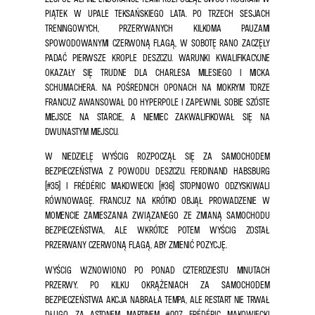
PIĄTEK W UPALE TEKSAŃSKIEGO LATA. PO TRZECH SESJACH
TRENINGOWYCH, PRZERYWANYCH KILKOMA PAUZAMI
SPOWODOWANYMI CZERWONĄ FLAGĄ, W SOBOTĘ RANO ZACZĘŁY
PADAĆ PIERWSZE KROPLE DESZCZU. WARUNKI KWALIFIKACYJNE
OKAZAŁY SIĘ TRUDNE DLA CHARLESA MILESIEGO I MICKA
SCHUMACHERA. NA POŚREDNICH OPONACH NA MOKRYM TORZE
FRANCUZ AWANSOWAŁ DO HYPERPOLE I ZAPEWNIŁ SOBIE SZÓSTE
MIEJSCE NA STARCIE, A NIEMIEC ZAKWALIFIKOWAŁ SIĘ NA
DWUNASTYM MIEJSCU.
W NIEDZIELĘ WYŚCIG ROZPOCZĄŁ SIĘ ZA SAMOCHODEM
BEZPIECZEŃSTWA Z POWODU DESZCZU. FERDINAND HABSBURG
(#35) I FRÉDÉRIC MAKOWIECKI (#36) STOPNIOWO ODZYSKIWALI
RÓWNOWAGĘ. FRANCUZ NA KRÓTKO OBJĄŁ PROWADZENIE W
MOMENCIE ZAMIESZANIA ZWIĄZANEGO ZE ZMIANĄ SAMOCHODU
BEZPIECZEŃSTWA, ALE WKRÓTCE POTEM WYŚCIG ZOSTAŁ
PRZERWANY CZERWONĄ FLAGĄ, ABY ZMIENIĆ POZYCJĘ.
WYŚCIG WZNOWIONO PO PONAD CZTERDZIESTU MINUTACH
PRZERWY. PO KILKU OKRĄŻENIACH ZA SAMOCHODEM
BEZPIECZEŃSTWA AKCJA NABRAŁA TEMPA, ALE RESTART NIE TRWAŁ
DŁUGO. ZA ASTONEM MARTINEM #007, FRÉDÉRIC MAKOWIECKI