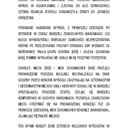
WPADŁ W AQUAPLANING I ZJECHAŁ DO ALEI SERWISOWEJ.
SZYBKA REAKCJA ZESPOŁU OGRANICZYŁA STRATY DO JEDNEGO
OKRĄŻENIA.
FERDINAND HABSBURG WYPADŁ Z PIERWSZEJ DZIESIĄTKI PO
RESTARCIE W CORAZ BARDZIEJ ZDRADLIWYCH WARUNKACH. LES
BLEUS WYKORZYSTALI WIRTUALNY SAMOCHÓD BEZPIECZEŃSTWA
KRÓTKO PO PRZEJECHANIU POŁOWY DYSTANSU, ABY WSTAWIĆ ZA
KIEROWNICE PAULA-LOUPA CHATINA (#35) I JULESA GOUNONA
(#36). POMIMO WYSIŁKÓW, NIE UDAŁO IM SIĘ POCZYNIĆ POSTĘPÓW.
CHARLES MILESI (#35) I MICK SCHUMACHER (#36) PRZEJĘLI
PROWADZENIE PODCZAS KOLEJNEJ NEUTRALIZACJI NA DWIE
GODZINY PRZED KOŃCEM WYŚCIGU. ZACZYNAJĄC NA CZTERNASTYM
I SIEDEMNASTYM MIEJSCU OBAJ KIEROWCY ŚCIGALI SIĘ W BARDZIEJ
SPRZYJAJĄCEJ POGODZIE. ZESPÓŁ, CZUJĄC SIĘ BARDZIEJ
KOMFORTOWO W SUCHYCH WARUNKACH, POZWOLIŁ CHARLESOWI
MILESI UTRZYMAĆ SIĘ NA PROWADZENIU, KOŃCZĄC TUŻ ZA
PIERWSZĄ DZIESIĄTKĄ. MICK SCHUMACHER RÓWNIEŻ AWANSOWAŁ,
ZAJMUJĄC PIĘTNASTE MIEJSCE.
TEN WYNIK KOŃCZY SERIĘ CZTERECH KOLEJNYCH WYŚCIGÓW, W