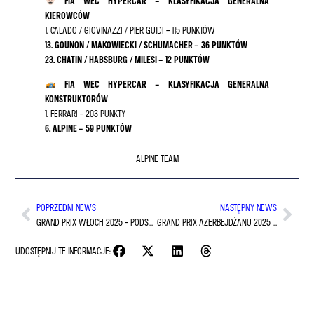
FIA WEC HYPERCAR – KLASYFIKACJA GENERALNA
KIEROWCÓW
1. CALADO / GIOVINAZZI / PIER GUIDI – 115 PUNKTÓW
13. GOUNON / MAKOWIECKI / SCHUMACHER – 36 PUNKTÓW
23. CHATIN / HABSBURG / MILESI – 12 PUNKTÓW
FIA WEC HYPERCAR – KLASYFIKACJA GENERALNA
KONSTRUKTORÓW
1. FERRARI – 203 PUNKTY
6. ALPINE – 59 PUNKTÓW
ALPINE TEAM
POPRZEDNI NEWS
NASTĘPNY NEWS
GRAND PRIX WŁOCH 2025 – PODSUMOWANIE WYŚCIGU
GRAND PRIX AZERBEJDŻANU 2025 – ZAPOWIEDŹ WEEKENDU WYŚCIGOWEGO
UDOSTĘPNIJ TE INFORMACJE: