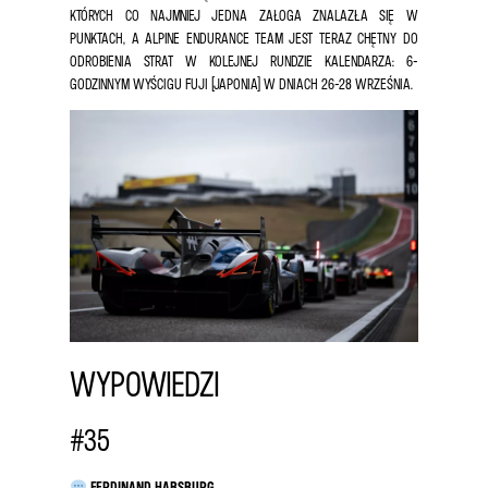
KTÓRYCH CO NAJMNIEJ JEDNA ZAŁOGA ZNALAZŁA SIĘ W
PUNKTACH, A ALPINE ENDURANCE TEAM JEST TERAZ CHĘTNY DO
ODROBIENIA STRAT W KOLEJNEJ RUNDZIE KALENDARZA: 6-
GODZINNYM WYŚCIGU FUJI (JAPONIA) W DNIACH 26-28 WRZEŚNIA.
WYPOWIEDZI
#35
FERDINAND HABSBURG