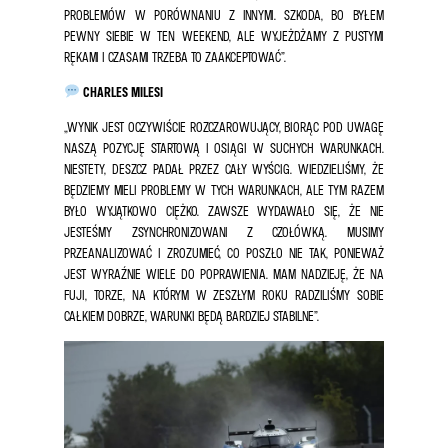
PROBLEMÓW W PORÓWNANIU Z INNYMI. SZKODA, BO BYŁEM
PEWNY SIEBIE W TEN WEEKEND, ALE WYJEŻDŻAMY Z PUSTYMI
RĘKAMI I CZASAMI TRZEBA TO ZAAKCEPTOWAĆ”.
CHARLES MILESI
„WYNIK JEST OCZYWIŚCIE ROZCZAROWUJĄCY, BIORĄC POD UWAGĘ
NASZĄ POZYCJĘ STARTOWĄ I OSIĄGI W SUCHYCH WARUNKACH.
NIESTETY, DESZCZ PADAŁ PRZEZ CAŁY WYŚCIG. WIEDZIELIŚMY, ŻE
BĘDZIEMY MIELI PROBLEMY W TYCH WARUNKACH, ALE TYM RAZEM
BYŁO WYJĄTKOWO CIĘŻKO. ZAWSZE WYDAWAŁO SIĘ, ŻE NIE
JESTEŚMY ZSYNCHRONIZOWANI Z CZOŁÓWKĄ. MUSIMY
PRZEANALIZOWAĆ I ZROZUMIEĆ, CO POSZŁO NIE TAK, PONIEWAŻ
JEST WYRAŹNIE WIELE DO POPRAWIENIA. MAM NADZIEJĘ, ŻE NA
FUJI, TORZE, NA KTÓRYM W ZESZŁYM ROKU RADZILIŚMY SOBIE
CAŁKIEM DOBRZE, WARUNKI BĘDĄ BARDZIEJ STABILNE”.